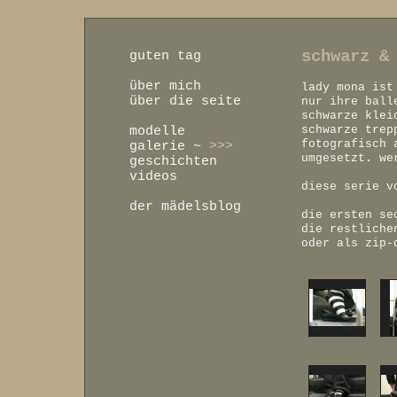
schwarz &
guten tag
über mich
lady mona ist
über die seite
nur ihre ball
schwarze klei
schwarze trep
modelle
fotografisch 
galerie
~
>>>
umgesetzt. we
geschichten
videos
diese serie v
der mädelsblog
die ersten se
die restliche
oder als zip-