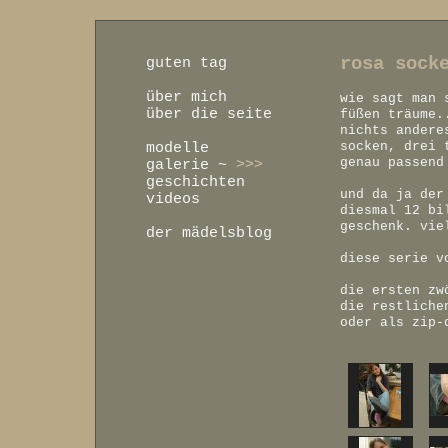
rosa sock
guten tag
über mich
wie sagt man 
über die seite
füßen träume.
nichts andere
socken, drei 
modelle
genau passend
galerie
~
>>>
geschichten
und da ja der
videos
diesmal 12 bi
geschenk. vie
der mädelsblog
diese serie v
die ersten zw
die restliche
oder als zip-