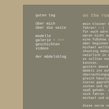
on the ro
guten tag
über mich
mein kleiner 
über die seite
fahren! :-)
für euch wäre
wären nicht a
modelle
eine fußshow 
galerie
~
>>>
aber beginnen
geschichten
michael wollt
videos
shooting dabe
natürlich in 
der mädelsblog
es sollten no
konnten.
gestern abend
mädels ins au
übernachtungs
gleich häusli
nieren geprüf
socken und ny
spaß gehabt. 
noch fahren -
michael und w
diese serie v