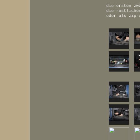
die ersten zw
die restliche
oder als zip-