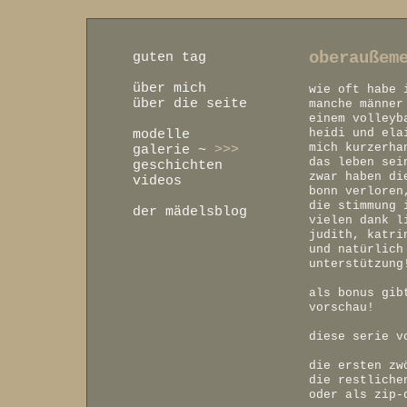
oberaußem
guten tag
über mich
wie oft habe 
über die seite
manche männer
einem volleyb
heidi und ela
modelle
mich kurzerha
galerie
~
>>>
das leben sei
geschichten
zwar haben di
videos
bonn verloren
die stimmung 
der mädelsblog
vielen dank l
judith, katri
und natürlich
unterstützung
als bonus gib
vorschau!
diese serie v
die ersten zw
die restliche
oder als zip-