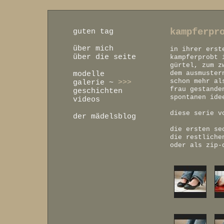
kampferpr
guten tag
über mich
in ihrer erst
über die seite
kampferprobt 
gürtel, zum z
dem ausmuster
modelle
schon mehr al
galerie
~
>>>
frau gestande
geschichten
spontanen ide
videos
diese serie v
der mädelsblog
die ersten se
die restliche
oder als zip-